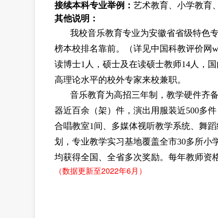
接续本科专业举例：
艺术教育、小学教育
其他说明：
我校音乐教育专业为安徽省省级特色
榜本校排名靠前。（详见中国科教评价网
w
读博士
1
人，硕士及在读硕士教师
14
人，国
高理论水平的校外专家来校兼职。
音乐教育为高招三年制，教学硬件齐
器近百余（架）件，演出用服装近
500
多件
合唱教室
1
间、多媒体视听教学系统、舞蹈
划，专业教学实习基地覆盖全市
30
多所小
均获得全国、全省多次奖励。每年教师资
2022
6
（数据更新至
年
月）