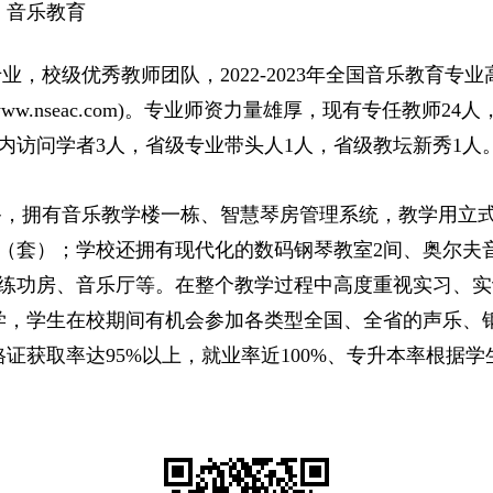
、音乐教育
专业，校级优秀教师团队，
2022-2023
年全国音乐教育专业
ww.nseac.com)
。专业师资力量雄厚，现有专任教师
24
人
内访问学者
3
人，省级专业带头人
1
人，省级教坛新秀
1
人
备，拥有音乐教学楼一栋、智慧琴房管理系统，教学用立
（套）；学校还拥有现代化的数码钢琴教室
2
间、奥尔夫
练功房、音乐厅等。在整个教学过程中高度重视实习、实
学，学生在校期间有机会参加各类型全国、全省的声乐、
格证获取率达
95%
以上，就业率近
100%
、专升本率根据学