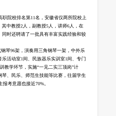
高职院校排名第
11
名，安徽省仅两所院校上
，其中教授
2
人，副教授
5
人，讲师
6
人，在
。同时还聘请了一批具有丰富实践经验和较
式钢琴
96
架，演奏用三角钢琴一架，中外乐
音乐活动室
1
间、民族器乐实训室
1
间、专门
训教学环节，实施“一见二实三顶岗”计
钢琴、民乐、师范生技能等比赛，往届学生
生报考意愿也接近
70%
。